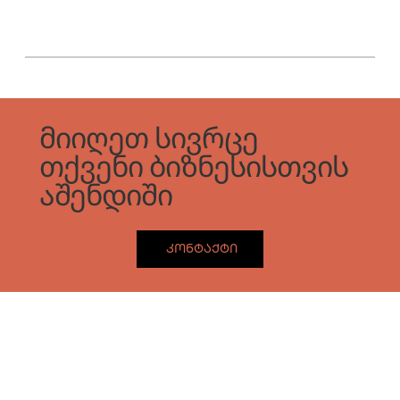
მიიღეთ სივრცე
თქვენი ბიზნესისთვის
აშენდიში
კონტაქტი